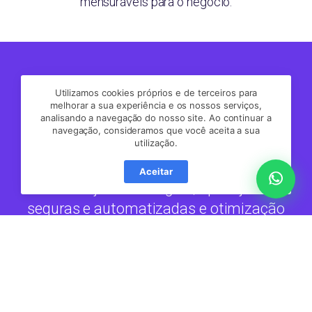
mensuráveis para o negócio.
Nossa validação como AWS Managed
Utilizamos cookies próprios e de terceiros para
Service Provider (MSP) reforça que a Dati
melhorar a sua experiência e os nossos serviços,
analisando a navegação do nosso site. Ao continuar a
reúne capacidade técnica, governança e
navegação, consideramos que você aceita a sua
operação em um nível auditado e
utilização.
reconhecido pela AWS. Oferecemos
Aceitar
orientação estratégica, operações
seguras e automatizadas e otimização
contínua de custos para que sua
empresa tenha previsibilidade, eficiência
e espaço para inovar. Enquanto você
foca no crescimento do negócio, nós