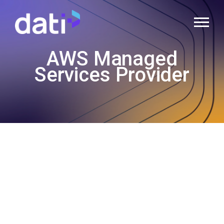
AWS
Cloud
Menu
Operations
-
AWS Managed
Dati
Services Provider